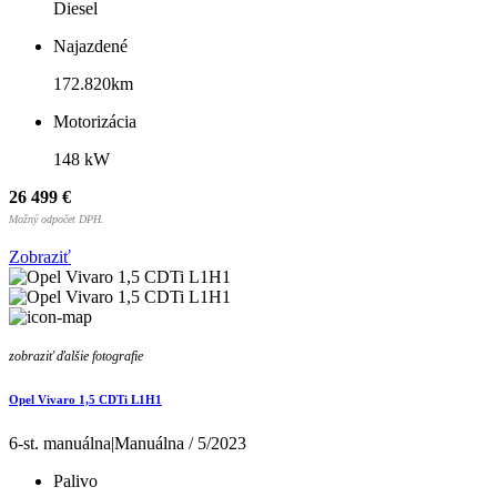
Diesel
Najazdené
172.820km
Motorizácia
148 kW
26 499 €
Možný odpočet DPH.
Zobraziť
zobraziť ďalšie fotografie
Opel Vivaro 1,5 CDTi L1H1
6-st. manuálna|Manuálna / 5/2023
Palivo