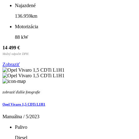
Najazdené
136.959km
Motorizácia
88 kW
14 499 €
Možný odpočet DPH.
Zobraziť
zobraziť ďalšie fotografie
Opel Vivaro 1,5 CDTi L1H1
Manuálna / 5/2023
Palivo
Diesel