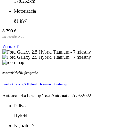
178.252km
Motorizácia
81 kW
8 799 €
Bez odpočtu DPH.
Zobraziť
zobraziť ďalšie fotografie
Ford Galaxy 2,5 Hybrid Titanium - 7 miestny
Automatická bezstupňová|Automatická / 6/2022
Palivo
Hybrid
Najazdené