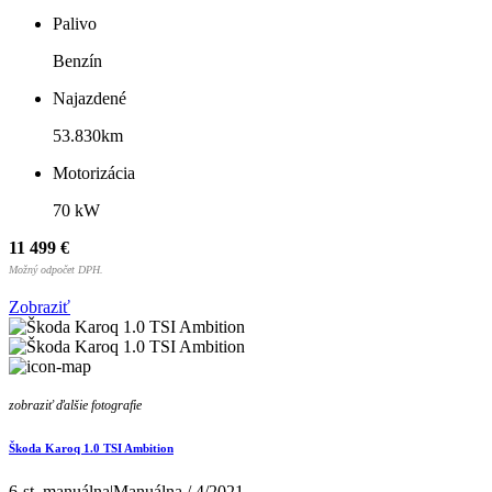
Palivo
Benzín
Najazdené
53.830km
Motorizácia
70 kW
11 499 €
Možný odpočet DPH.
Zobraziť
zobraziť ďalšie fotografie
Škoda Karoq 1.0 TSI Ambition
6-st. manuálna|Manuálna / 4/2021