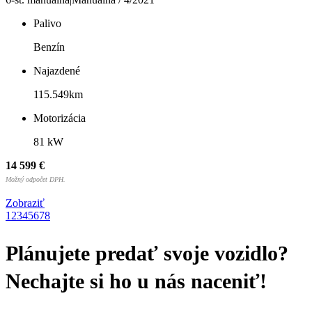
Palivo
Benzín
Najazdené
115.549km
Motorizácia
81 kW
14 599 €
Možný odpočet DPH.
Zobraziť
1
2
3
4
5
6
7
8
Plánujete predať svoje vozidlo?
Nechajte si ho u nás naceniť!